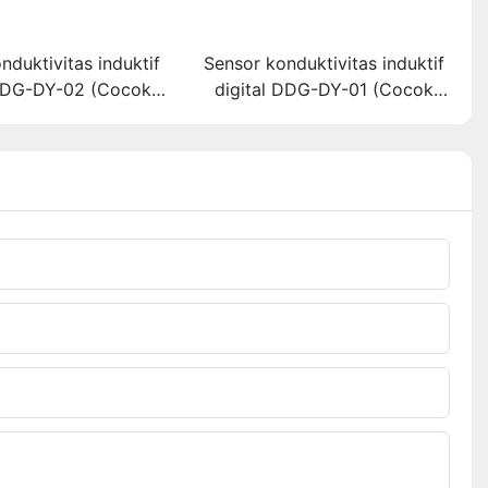
nduktivitas induktif
Sensor konduktivitas induktif
 DDG-DY-02 (Cocok
digital DDG-DY-01 (Cocok
k suhu tinggi)
untuk suhu normal)