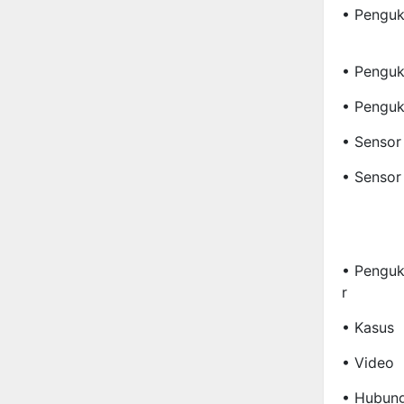
• Penguk
• Penguku
• Penguku
• Sensor
• Sensor
• Penguk
R
• Kasus
• Video
• Hubung