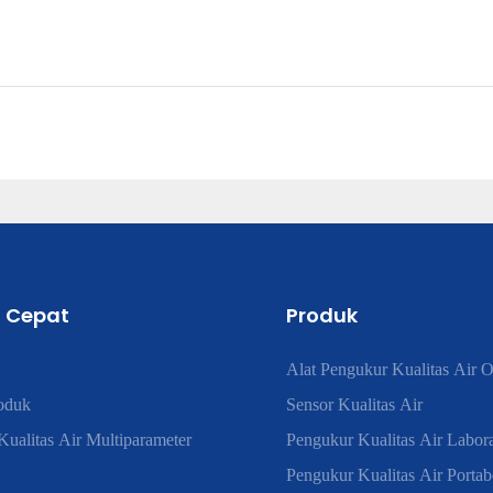
 Cepat
Produk
Alat Pengukur Kualitas Air O
oduk
Sensor Kualitas Air
ualitas Air Multiparameter
Pengukur Kualitas Air Labor
Pengukur Kualitas Air Portab