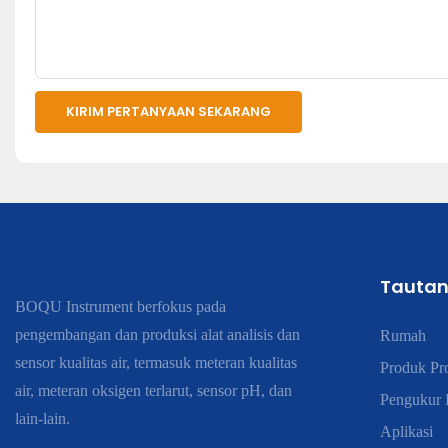
KIRIM PERTANYAAN SEKARANG
Tautan
BOQU Instrument berfokus pada
pengembangan dan produksi alat analisis dan
Rumah
sensor kualitas air, termasuk meteran kualitas
Produk Pr
air, meteran oksigen terlarut, sensor pH, dan
Pengukur K
lain-lain.
Aplikasi