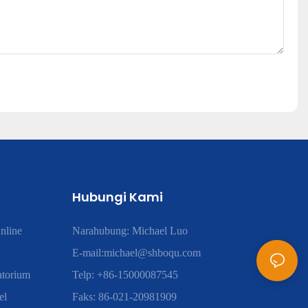
Hubungi Kami
nline
Narahubung: Michael Luo
E-mail:
michael@shboqu.com
atorium
Telp: +86-15000087545
el
Faks: 86-021-20981909