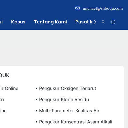
michael@shboqu.com
si
Kasus
Tentang Kami
Pusat Informasi
DUK
ir Online
• Pengukur Oksigen Terlarut
ri
• Pengukur Klorin Residu
ine
• Multi-Parameter Kualitas Air
• Pengukur Konsentrasi Asam Alkali