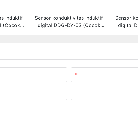
s induktif
Sensor konduktivitas induktif
Sensor ko
4 (Cocok
digital DDG-DY-03 (Cocok
digital
nggi)
untuk suhu normal)
untu
Email Kami
Nama Perusahaan