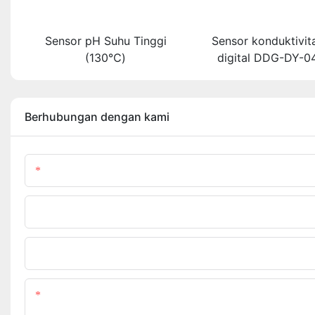
Sensor pH Suhu Tinggi
Sensor konduktivita
(130℃)
digital DDG-DY-0
untuk suhu ti
Berhubungan dengan kami
Nama Produk
Telepon/WhatsApp
Unggah File Anda
Kandungan