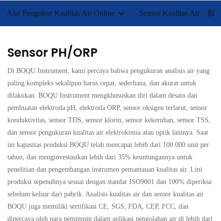
Alat Pengukur Kualitas Air Online
Sensor Kualitas Air
Sensor PH/ORP
Di BOQU Instrument, kami percaya bahwa pengukuran analisis air yang
paling kompleks sekalipun harus cepat, sederhana, dan akurat untuk
dilakukan. BOQU Instrument mengkhususkan diri dalam desain dan
pembuatan elektroda pH, elektroda ORP, sensor oksigen terlarut, sensor
konduktivitas, sensor TDS, sensor klorin, sensor kekeruhan, sensor TSS,
dan sensor pengukuran kualitas air elektrokimia atau optik lainnya. Saat
ini kapasitas produksi BOQU telah mencapai lebih dari 100.000 unit per
tahun, dan menginvestasikan lebih dari 35% keuntungannya untuk
penelitian dan pengembangan instrumen pemantauan kualitas air. Lini
produksi sepenuhnya sesuai dengan standar ISO9001 dan 100% diperiksa
sebelum keluar dari pabrik. Analisis kualitas air dan sensor kualitas air
BOQU juga memiliki sertifikasi CE, SGS, FDA, CEP, FCC, dan
dipercaya oleh para pemimpin dalam aplikasi pengolahan air di lebih dari