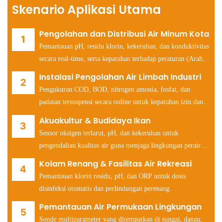
Skenario Aplikasi Utama
Pengolahan dan Distribusi Air Minum Kota
Pemantauan pH, residu klorin, kekeruhan, dan konduktivitas
secara real-time, serta kepatuhan terhadap peraturan (Arahan
Air Minum Uni Eropa, Undang-Undang Air Minum Aman
Instalasi Pengolahan Air Limbah Industri
EPA AS).
Pengukuran COD, BOD, nitrogen amonia, fosfat, dan
padatan tersuspensi secara online untuk kepatuhan izin dan
optimasi proses.
Akuakultur & Budidaya Ikan
Sensor oksigen terlarut, pH, dan kekeruhan untuk
pengendalian kualitas air guna menjaga lingkungan perairan
yang optimal untuk kesehatan ikan dan udang.
Kolam Renang & Fasilitas Air Rekreasi
Pemantauan klorin residu, pH, dan ORP untuk dosis
disinfeksi otomatis dan perlindungan perenang.
Pemantauan Air Permukaan Lingkungan
Sonde multiparameter yang ditempatkan di sungai, danau,