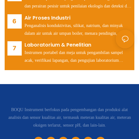
dan perairan pesisir untuk penilaian ekologis dan deteksi dini
kejadian pencemaran.
Air Proses Industri
Penganalisis konduktivitas, silikat, natrium, dan minyak
dalam air untuk air umpan boiler, menara pendingin, dan
sistem air manufaktur semikonduktor.
Laboratorium & Penelitian
Instrumen portabel dan meja untuk pengambilan sampel
acak, verifikasi lapangan, dan pengujian laboratorium
terakreditasi (COD, BOD, pH, konduktivitas, ion).
BOQU Instrument berfokus pada pengembangan dan produksi alat
analisis dan sensor kualitas air, termasuk meteran kualitas air, meteran
oksigen terlarut, sensor pH, dan lain-lain.