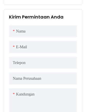
Pemeriksaan Kualitas Air
Pengukur Warna Online
Pengontrol Tekanan
Multiparameter
Kirim Permintaan Anda
Meteran Silikat Industri
Penganalisis Fosfat Online
Nama
Pengukur Natrium Online
E-Mail
Penganalisis Minyak dalam Air
Online
Telepon
Nama Perusahaan
Kandungan