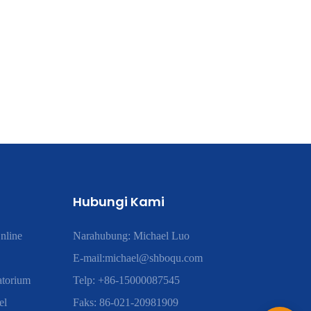
Hubungi Kami
nline
Narahubung: Michael Luo
E-mail:
michael@shboqu.com
atorium
Telp: +86-15000087545
el
Faks: 86-021-20981909