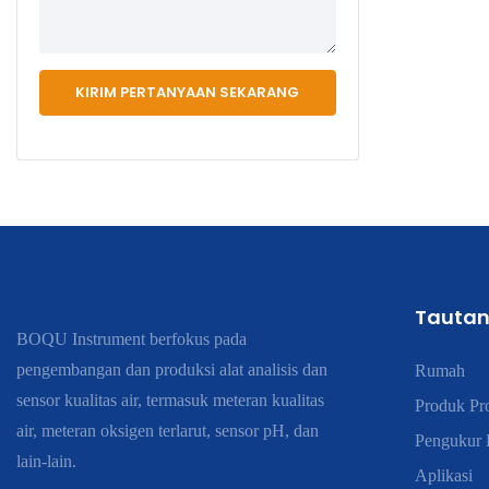
KIRIM PERTANYAAN SEKARANG
Tautan
BOQU Instrument berfokus pada
pengembangan dan produksi alat analisis dan
Rumah
sensor kualitas air, termasuk meteran kualitas
Produk Pr
air, meteran oksigen terlarut, sensor pH, dan
Pengukur K
lain-lain.
Aplikasi