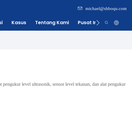
michael@shboqu.com
si
Kasus
Tentang Kami
Pusat Informasi
 pengukur level ultrasonik, sensor level tekanan, dan alat pengukur