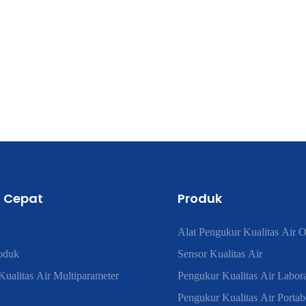
 Cepat
Produk
Alat Pengukur Kualitas Air O
oduk
Sensor Kualitas Air
ualitas Air Multiparameter
Pengukur Kualitas Air Labor
Pengukur Kualitas Air Portab