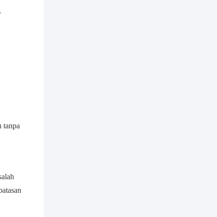
,
u tanpa
salah
batasan