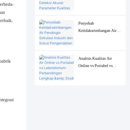
Peralatan untuk Deteksi
berbeda-
Akurat Parameter Kualitas
ian
Air Konsentrasi Rendah
terbaik.
Penyebab
Ketidakseimbangan Air
Pendingin Sirkulasi
Industri dan Solusi
Pengendalian Pemantauan
Analisis Kualitas Air
yang Akurat
pabrik
Online vs Portabel vs
Laboratorium:
Perbandingan Lengkap &
Studi Kasus
tegrasi