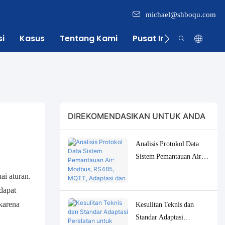
michael@shboqu.com
si
Kasus
Tentang Kami
Pusat Informasi
DIREKOMENDASIKAN UNTUK ANDA
Analisis Protokol Data
Sistem Pemantauan Air:
Modbus, RS485, MQTT,
ai aturan.
Adaptasi dan Solusi
dapat
Debugging
karena
Kesulitan Teknis dan
Standar Adaptasi