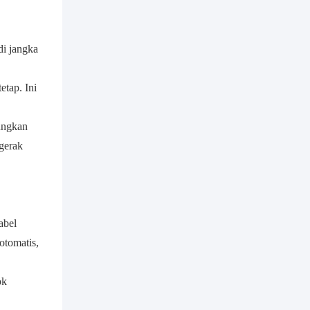
di jangka
etap. Ini
ungkan
rgerak
abel
otomatis,
ok