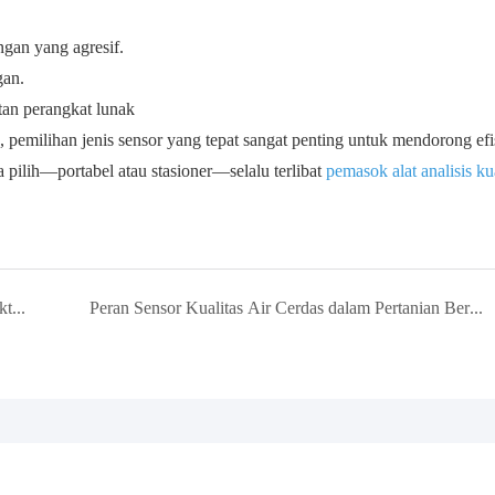
ungan yang agresif.
ngan.
atan perangkat lunak
pemilihan jenis sensor yang tepat sangat penting untuk mendorong efi
 pilih—portabel atau stasioner—selalu terlibat
pemasok alat analisis kua
Pelindung Presisi Pembuatan Wafer Semikonduktor: Kasus Aplikasi Pengukur Konsentrasi Asam-Basa Induktif SJG-2083CS dalam Deteksi Asam Fluorida
Peran Sensor Kualitas Air Cerdas dalam Pertanian Berkelanjutan