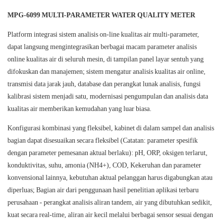
MPG-6099 MULTI-PARAMETER WATER QUALITY METER
Platform integrasi sistem analisis on-line kualitas air multi-parameter,
dapat langsung mengintegrasikan berbagai macam
parameter analisis
online kualitas air
di seluruh mesin, di tampilan panel layar sentuh yang
difokuskan dan manajemen; sistem mengatur analisis kualitas air online,
transmisi data jarak jauh, database dan perangkat lunak analisis, fungsi
kalibrasi sistem menjadi satu, modernisasi pengumpulan dan analisis data
kualitas air memberikan kemudahan yang luar biasa.
Konfigurasi kombinasi yang fleksibel, kabinet di dalam sampel dan analisis
bagian dapat disesuaikan secara fleksibel (Catatan: parameter spesifik
dengan parameter pemesanan aktual berlaku): pH, ORP, oksigen terlarut,
konduktivitas, suhu, amonia (NH4+), COD, Kekeruhan dan parameter
konvensional lainnya, kebutuhan aktual pelanggan harus digabungkan atau
diperluas; Bagian air dari penggunaan hasil penelitian aplikasi terbaru
perusahaan - perangkat analisis aliran tandem, air yang dibutuhkan sedikit,
kuat secara real-time, aliran air kecil melalui berbagai sensor sesuai dengan