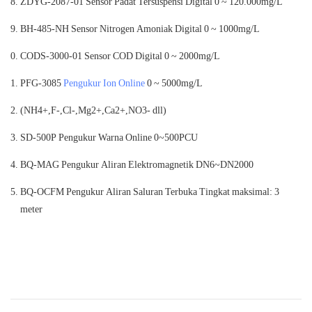
ZDYG-2087-01
Sensor Padat Tersuspensi Digital
0 ~ 120.000mg/L
BH-485-NH
Sensor Nitrogen Amoniak Digital
0 ~ 1000mg/L
CODS-3000-01
Sensor COD Digital
0 ~ 2000mg/L
PFG-3085
Pengukur Ion Online
0 ~ 5000mg/L
(NH4+,F-,Cl-,Mg2+,Ca2+,NO3- dll)
SD-500P
Pengukur Warna Online
0~500PCU
BQ-MAG
Pengukur Aliran Elektromagnetik
DN6~DN2000
BQ-OCFM
Pengukur Aliran Saluran Terbuka
Tingkat maksimal: 3
meter