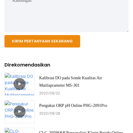
Kandungan
KIRIM PERTANYAAN SEKARANG
Direkomendasikan
Kalibrasi DO pada Sonde Kualitas Air
Mutilaprameter MS-301
2022
09
22
Pengukur ORP pH Online PHG-2091Pro
2022
08
28
CLG-2059S&P Penganalisis Klorin Residu Online