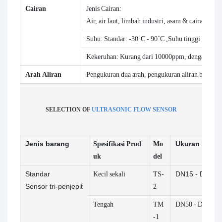
Cairan
Jenis Cairan:
Air, air laut, limbah industri, asam & cairan alk
Suhu: Standar: -30˚C - 90˚C ,Suhu tinggi：-30˚
Kekeruhan:
Kurang dari 10000ppm, dengan sedi
Arah Aliran
Pengukuran dua arah, pengukuran aliran bersih/p
SELECTION OF
ULTRASONIC FLOW SENSOR
Jenis barang
Spesifikasi Prod
Mo
Ukuran Pipa 
uk
del
Standar
Kecil sekali
TS-
DN15 - DN100
Sensor tri-penjepit
2
Tengah
TM
DN50 - DN700
-1