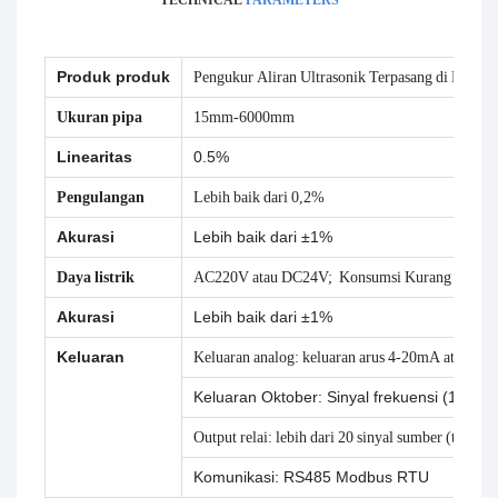
TECHNICAL
PARAMETERS
Produk produk
Pengukur Aliran Ultrasonik Terpasang di Din
Ukuran pipa
15mm-6000mm
Linearitas
0.5%
Pengulangan
Lebih baik dari 0,2%
Akurasi
Lebih baik dari ±1%
Daya listrik
AC220V atau DC24V;
Konsumsi
Kurang dari 1
Akurasi
Lebih baik dari ±1%
Keluaran
Keluaran analog: keluaran arus 4-20mA atau 0
Keluaran Oktober: Sinyal frekuensi (1~99
Output relai: lebih dari 20 sinyal sumber (tidak ada
Komunikasi: RS485 Modbus RTU