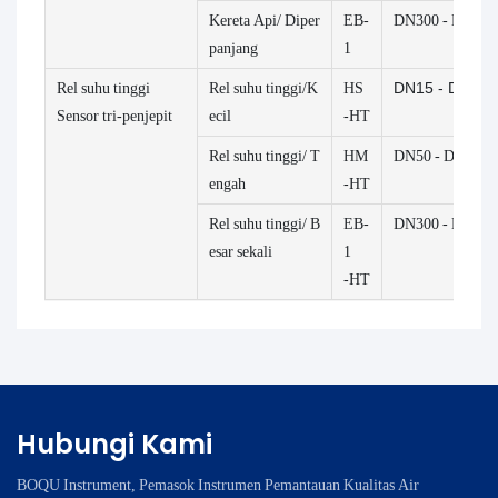
Kereta Api/
Diper
EB-
DN300 - DN700
panjang
1
Rel suhu tinggi
Rel suhu tinggi/K
HS
DN15 - DN100
Sensor tri-penjepit
ecil
-HT
Rel suhu tinggi/
T
HM
DN50 - DN300
engah
-HT
Rel suhu tinggi/
B
EB-
DN300 - DN700
esar sekali
1
-HT
Hubungi Kami
BOQU Instrument, Pemasok Instrumen Pemantauan Kualitas Air