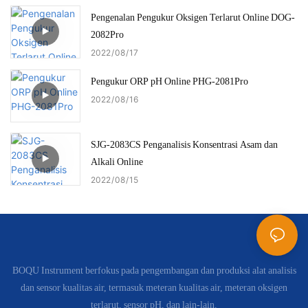
Pengenalan Pengukur Oksigen Terlarut Online DOG-
2082Pro
2022
08
17
Pengukur ORP pH Online PHG-2081Pro
2022
08
16
SJG-2083CS Penganalisis Konsentrasi Asam dan
Alkali Online
2022
08
15
BOQU Instrument berfokus pada pengembangan dan produksi alat analisis
dan sensor kualitas air, termasuk meteran kualitas air, meteran oksigen
terlarut, sensor pH, dan lain-lain.