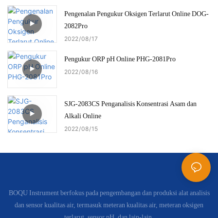
Pengenalan Pengukur Oksigen Terlarut Online DOG-
2082Pro
2022
08
17
Pengukur ORP pH Online PHG-2081Pro
2022
08
16
SJG-2083CS Penganalisis Konsentrasi Asam dan
Alkali Online
2022
08
15
BOQU Instrument berfokus pada pengembangan dan produksi alat analisis
dan sensor kualitas air, termasuk meteran kualitas air, meteran oksigen
terlarut, sensor pH, dan lain-lain.