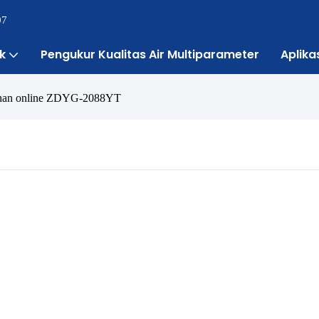
07
k
Pengukur Kualitas Air Multiparameter
Aplika
ruhan online ZDYG-2088YT