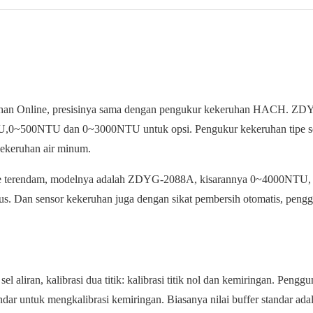
uhan Online, presisinya sama dengan pengukur kekeruhan HACH. 
0~500NTU dan 0~3000NTU untuk opsi. Pengukur kekeruhan tipe sel
kekeruhan air minum.
tipe terendam, modelnya adalah ZDYG-2088A, kisarannya 0~4000NTU, 
s. Dan sensor kekeruhan juga dengan sikat pembersih otomatis, peng
aliran, kalibrasi dua titik: kalibrasi titik nol dan kemiringan. Penggu
andar untuk mengkalibrasi kemiringan. Biasanya nilai buffer standar ada