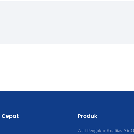
 Cepat
Produk
Alat Pengukur Kualitas Air O