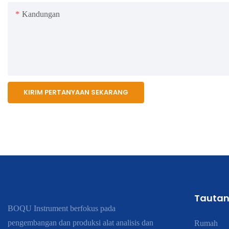
Kandungan
KIRIM PERTANYAAN SEKARANG
Tautan
BOQU Instrument berfokus pada
pengembangan dan produksi alat analisis dan
Rumah