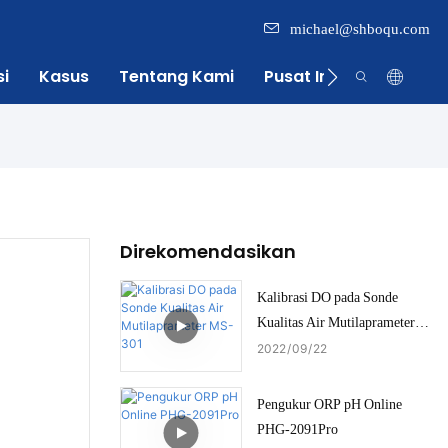
michael@shboqu.com
si
Kasus
Tentang Kami
Pusat Informasi
Direkomendasikan
Kalibrasi DO pada Sonde
Kualitas Air Mutilaprameter
MS-301
2022
09
22
Pengukur ORP pH Online
PHG-2091Pro