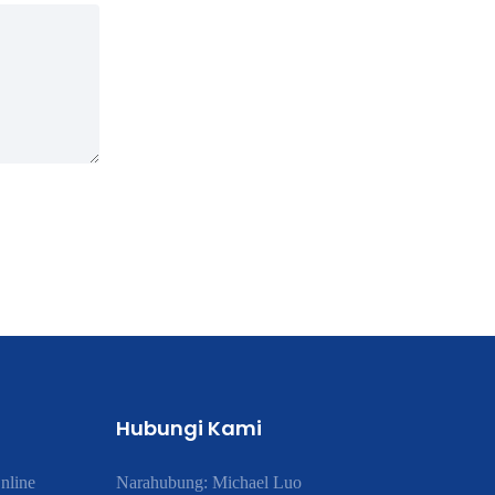
Hubungi Kami
nline
Narahubung: Michael Luo