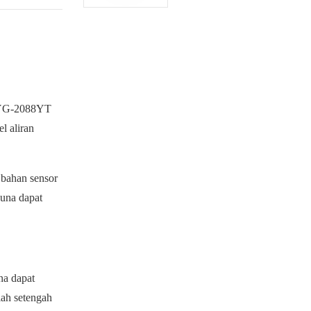
ZDYG-2088YT
 aliran
bahan sensor
guna dapat
na dapat
lah setengah