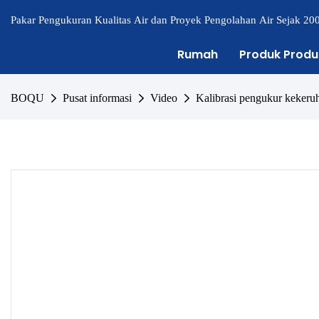
Pakar Pengukuran Kualitas Air dan Proyek Pengolahan Air Sejak 20
Rumah
Produk Produ
BOQU
Pusat informasi
Video
Kalibrasi pengukur keke