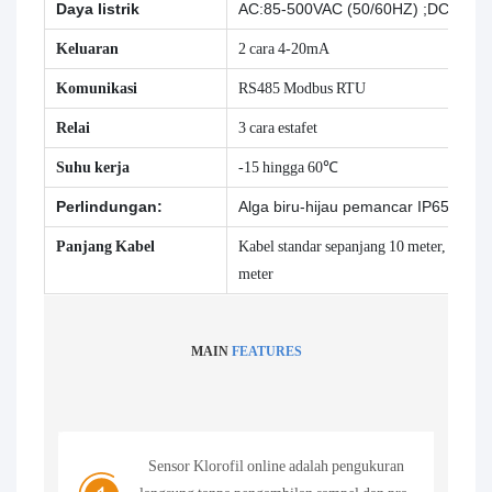
Daya listrik
AC:85-500VAC (50/60HZ) ;DC:9~3
Keluaran
2 cara 4-20mA
Komunikasi
RS485 Modbus RTU
Relai
3 cara estafet
Suhu kerja
-15 hingga 60℃
Perlindungan:
Alga biru-hijau
pemancar IP65,
Alga 
Panjang Kabel
Kabel standar sepanjang 10 meter, dapat 
meter
MAIN
FEATURES
Sensor Klorofil online adalah pengukuran