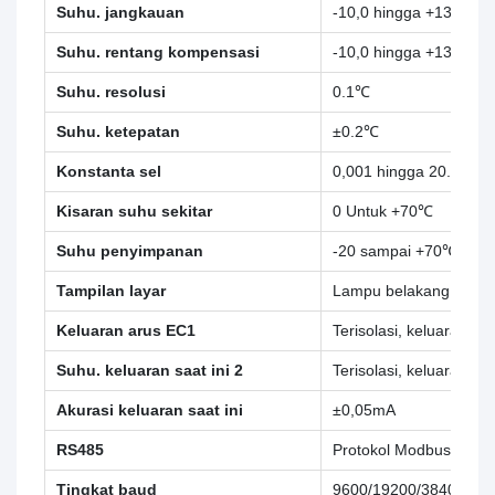
Suhu. jangkauan
-10,0 hingga +130.0℃
Suhu. rentang kompensasi
-10,0 hingga +130.0℃
Suhu. resolusi
0.1℃
Suhu. ketepatan
±0.2℃
Konstanta sel
0,001 hingga 20.000
Kisaran suhu sekitar
0 Untuk +70℃
Suhu penyimpanan
-20 sampai +70℃
Tampilan layar
Lampu belakang, matriks
Keluaran arus EC1
Terisolasi, keluaran 
Suhu. keluaran saat ini 2
Terisolasi, keluaran 
Akurasi keluaran saat ini
±0,05mA
RS485
Protokol Modbus RTU
Tingkat baud
9600/19200/38400