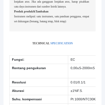
lonjakan arus. Jika ada gangguan lonjakan arus, harap pisahkan
catu daya instrumen dari sumber listrik lainnya.
Produk produk&Tambahan
Instrumen meliputi: satu instrumen, satu panduan pengguna, empat
set dukungan (benang, batang tetap, blok tetap)
TECHNICAL
SPECIFICATION
Fungsi:
EC
Res
Rentang pengukuran
0,00uS-2000mS
0.0
MΩ
Resolusi
0.01/0.1/1
0.0
Akurasi
±1%F.S.
±1%
Suhu. kompensasi
Pt 1000/NTC30K