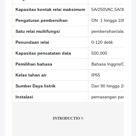
Kapasitas kontak relai maksimum
5A/250VAC,5A/30VDC
Pengaturan pembersihan
ON: 1 hingga 1000 det
Satu relai multifungsi
pembersihan/alarm per
Penundaan relai
0-120 detik
Kapasitas pencatatan data
500,000
Pemilihan bahasa
Bahasa Inggris/Cina T
Kelas tahan air
IP65
Sumber Daya listrik
Dari 90 hingga 260 VA
Instalasi
pemasangan panel/dind
INTRODUCTIO
N