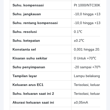
Suhu. kompensasi
Pt 1000/NTC30K
Suhu. jangkauan
-10,0 hingga +130.0℃
Suhu. rentang kompensasi
-10,0 hingga +130.0℃
Suhu. resolusi
0.1℃
Suhu. ketepatan
±0.2℃
Konstanta sel
0,001 hingga 20.000
Kisaran suhu sekitar
0 Untuk +70℃
Suhu penyimpanan
-20 sampai +70℃
Tampilan layar
Lampu belakang, matriks
Keluaran arus EC1
Terisolasi, keluaran 
Suhu. keluaran saat ini 2
Terisolasi, keluaran 
Akurasi keluaran saat ini
±0,05mA