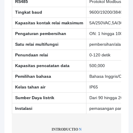
RS485
Protokol Modbus RTU
Tingkat baud
9600/19200/38400
Kapasitas kontak relai maksimum
5A/250VAC,5A/30VDC
Pengaturan pembersihan
ON: 1 hingga 1000 det
Satu relai multifungsi
pembersihan/alarm per
Penundaan relai
0-120 detik
Kapasitas pencatatan data
500,000
Pemilihan bahasa
Bahasa Inggris/Cina T
Kelas tahan air
IP65
Sumber Daya listrik
Dari 90 hingga 260 VA
Instalasi
pemasangan panel/dind
INTRODUCTIO
N