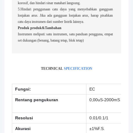
korosif, dan hindari sinar matahari langsung.
5.Hindari penggunaan catu daya yang menyebabkan gangguan
lonjakan arus. Jika ada gangguan lonjakan arus, harap pisahkan
catu daya instrumen dari sumber listrik lainnya.
Produk produk&Tambahan
Instrumen meliputi: satu instrumen, satu panduan pengguna, empat
set dukungan (benang, batang tetap, blok tetap)
TECHNICAL
SPECIFICATION
Fungsi:
EC
Res
Rentang pengukuran
0,00uS-2000mS
0.0
MΩ
Resolusi
0.01/0.1/1
0.0
Akurasi
±1%F.S.
±1%