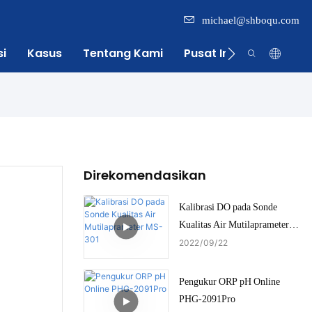
michael@shboqu.com
si
Kasus
Tentang Kami
Pusat Informasi
Direkomendasikan
Kalibrasi DO pada Sonde
Kualitas Air Mutilaprameter
MS-301
2022
09
22
Pengukur ORP pH Online
PHG-2091Pro