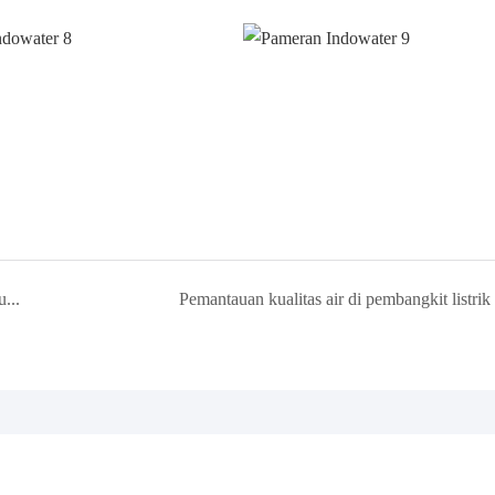
Cara mempertahankan sensor oksigen terlarut fluoresensi
Pemantauan kualitas air di pembangkit listrik