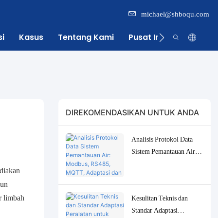
michael@shboqu.com
si
Kasus
Tentang Kami
Pusat Informasi
DIREKOMENDASIKAN UNTUK ANDA
Analisis Protokol Data
Sistem Pemantauan Air:
Modbus, RS485, MQTT,
ediakan
Adaptasi dan Solusi
gun
Debugging
r limbah
Kesulitan Teknis dan
Standar Adaptasi