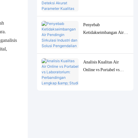
Peralatan untuk Deteksi
Akurat Parameter Kualitas
Air Konsentrasi Rendah
ah
Penyebab
ra.
Ketidakseimbangan Air
ganalisis
Pendingin Sirkulasi
Industri dan Solusi
tal,
Pengendalian Pemantauan
Analisis Kualitas Air
yang Akurat
Online vs Portabel vs
Laboratorium:
Perbandingan Lengkap &
Studi Kasus