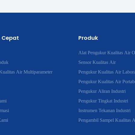
 Cepat
Produk
Alat Pengukur Kualitas Air O
oduk
Sensor Kualitas Air
ualitas Air Multiparameter
Pengukur Kualitas Air Labor
Pengukur Kualitas Air Portab
Pengukur Aliran Industri
ami
Pengukur Tingkat Industri
rmasi
Instrumen Tekanan Industri
Kami
Pengambil Sampel Kualitas A