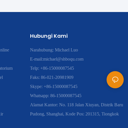
Hubungi Kami
nline
Narahubung: Michael Luo
E-mail:
michael@shboqu.com
atorium
Telp: +86-15000087545
el
Faks: 86-021-20981909
Skype: +86-15000087545
Whatsapp: 86-15000087545
Alamat Kantor: No. 118 Jalan Xiuyan, Distrik Baru
ir
Pudong, Shanghai, Kode Pos: 201315, Tiongkok