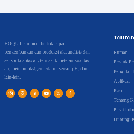
Tautan
BOQU Instrument berfokus pada
pengembangan dan produksi alat analisis dan
Rumah
sensor kualitas air, termasuk meteran kualitas
Produk Pr
air, meteran oksigen terlarut, sensor pH, dan
Pengukur K
lain-lain.
Aplikasi
Kasus
Tentang K
Pusat Info
Hubungi 