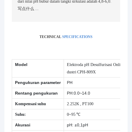
dari nilai pH bubur dalam tangki sirkulasi adalah 4,8-6,0.
写点什么 ...
TECHNICAL
SPECIFICATIONS
Model
Elektroda pH Desulfurisasi Online In
dustri CPH-809X
Pengukuran parameter
PH
Rentang pengukuran
PH:0.0~14.0
Kompensasi suhu
2.252K , PT100
Suhu:
0~95
℃
Akurasi
pH: ±0,1pH