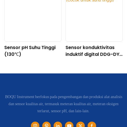
Sensor pH Suhu Tinggi
Sensor konduktivitas
(130℃)
induktif digital DDG-DY-
04 (Cocok untuk suhu
tinggi)
BOQU Instrument berfokus pada pengembangan dan produksi alat analisis
dan sensor kualitas air, termasuk meteran kualitas air, meteran oksigen
terlarut, sensor pH, dan lain-lain.