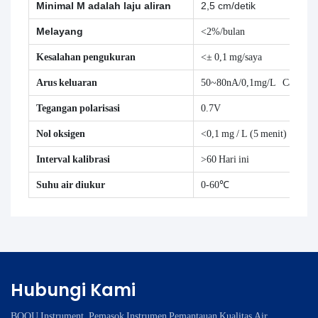
Minimal
M adalah
laju aliran
2,5 cm/detik
Melayang
<2%/bulan
Kesalahan pengukuran
<± 0,1 mg/saya
Arus keluaran
50~80nA/0,1mg/L Catatan:
Tegangan polarisasi
0.7V
Nol oksigen
<0,1 mg / L (5 menit)
Interval kalibrasi
>60 Hari ini
Suhu air diukur
0-60℃
Hubungi Kami
BOQU Instrument, Pemasok Instrumen Pemantauan Kualitas Air