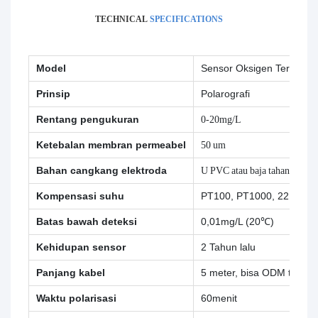
TECHNICAL
SPECIFICATIONS
Model
Sensor Oksigen Terlarut 
Prinsip
Polarografi
Rentang pengukuran
0-20mg/L
Ketebalan membran permeabel
50 um
Bahan cangkang elektroda
U PVC atau baja tahan karat 
Kompensasi suhu
PT100, PT1000, 22K, 2.25
Batas bawah deteksi
0,01mg/L (20℃)
Kehidupan sensor
2 Tahun lalu
Panjang kabel
5 meter, bisa ODM terga
Waktu polarisasi
60menit