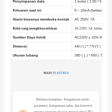
Penyimpanan data
1 bulan ( 1:00 / 5 menit 
Keluaran saat ini
0 ~ 10mA (beban <1,5k
Alarm biasanya membuka kontak
AC 250V, 7A
Relai yang mengkhawatirkan
AC220V, 3A, keluaran siny
Sumber Daya listrik
AC220V ± 10% 50HZ
Dimensi:
440 ( L) * 770 (T ) * 234 
Ukuran lubang
390 ( L ) * 650 ( T) ​​mm
MAIN
FEATURES
Berbasis komputer: Pengukuran multi-
parameter, kompensasi suhu, dan konversi
rentang otomatis dicapai dengan chip CPU