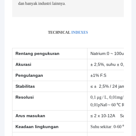
dan banyak industri lainnya.
TECHNICAL
INDEXES
Rentang pengukuran
Natrium:0 ~ 100ug / L,
Akurasi
± 2,5%, suhu ± 0,3 ℃
Pengulangan
±1% F.S
Stabilitas
≤ ± 2,5% / 24 jam
Resolusi
0,1 μg / L, 0,01mg/L0,0
0,01pNa0 ~ 60 ℃ Resolusi
Arus masukan
≤ 2 x 10-12A Sampel ai
Keadaan lingkungan
Suhu sekitar: 0-60 ℃; kel