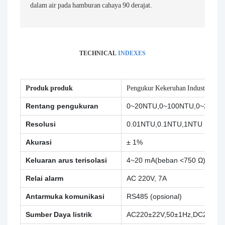
dalam air pada hamburan cahaya 90 derajat.
TECHNICAL
INDEXES
Produk produk
Pengukur Kekeruhan Industri
Rentang pengukuran
0~20NTU,0~100NTU,0~200NT
Resolusi
0.01NTU,0.1NTU,1NTU
Akurasi
± 1%
Keluaran arus terisolasi
4~20 mA(beban <750 Ω)
Relai alarm
AC 220V, 7A
Antarmuka komunikasi
RS485 (opsional)
Sumber Daya listrik
AC220±22V,50±1Hz,DC24V±2,4