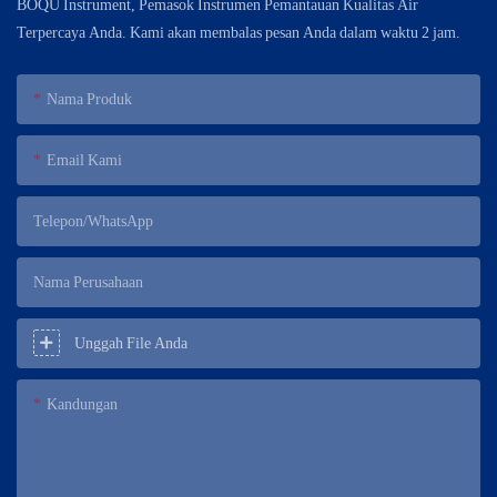
BOQU Instrument, Pemasok Instrumen Pemantauan Kualitas Air
Terpercaya Anda. Kami akan membalas pesan Anda dalam waktu 2 jam.
Nama Produk
Email Kami
Telepon/WhatsApp
Nama Perusahaan
Unggah File Anda
Kandungan