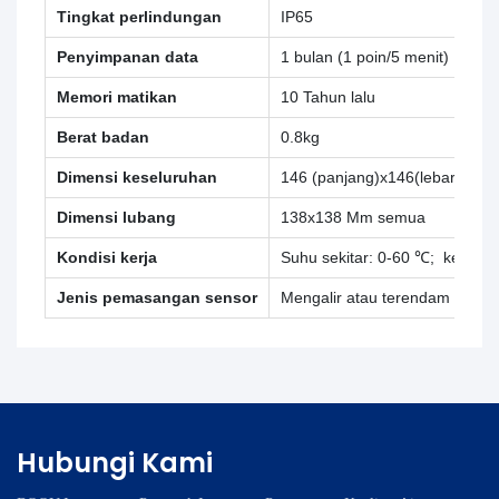
Tingkat perlindungan
IP65
Penyimpanan data
1 bulan (1 poin/5 menit)
Memori matikan
10 Tahun lalu
Berat badan
0.8kg
Dimensi keseluruhan
146 (panjang)x146(lebar)×1
Dimensi lubang
138x138 Mm semua
Kondisi kerja
Suhu sekitar: 0-60 ℃; kelemb
Jenis pemasangan sensor
Mengalir atau terendam (dite
Hubungi Kami