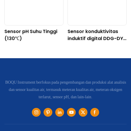
Sensor pH Suhu Tinggi
Sensor konduktivitas
(130℃)
induktif digital DDG-DY-
04 (Cocok untuk suhu
tinggi)
BOQU Instrument berfokus pada pengembangan dan produksi alat analisis
dan sensor kualitas air, termasuk meteran kualitas air, meteran oksigen
terlarut, sensor pH, dan lain-lain.