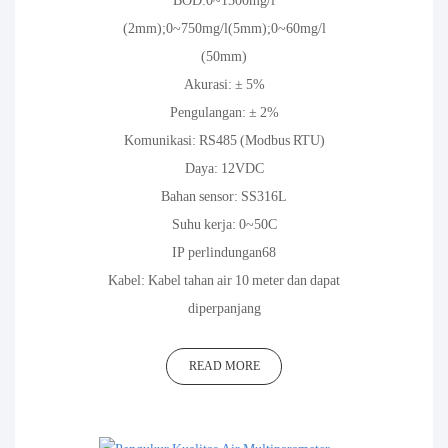
(2mm);0~750mg/l(5mm);0~60mg/l
(50mm)
Akurasi: ± 5%
Pengulangan: ± 2%
Komunikasi: RS485 (Modbus RTU)
Daya: 12VDC
Bahan sensor: SS316L
Suhu kerja: 0~50C
IP perlindungan68
Kabel: Kabel tahan air 10 meter dan dapat
diperpanjang
READ MORE