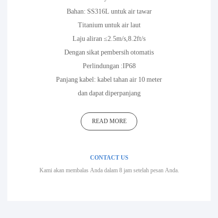
Bahan: SS316L untuk air tawar
Titanium untuk air laut
Laju aliran ≤2.5m/s,8.2ft/s
Dengan sikat pembersih otomatis
Perlindungan :IP68
Panjang kabel: kabel tahan air 10 meter
dan dapat diperpanjang
READ MORE
CONTACT US
Kami akan membalas Anda dalam 8 jam setelah pesan Anda.