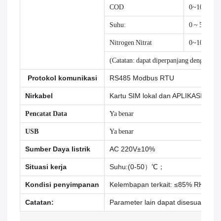
COD
0~1000mg
Suhu:
0 ~ 50C
Nitrogen Nitrat
0~100mg/
(Catatan: dapat diperpanjang dengan pa
Protokol komunikasi
RS485 Modbus RTU
Nirkabel
Kartu SIM lokal dan APLIKASI di pon
Pencatat Data
Ya benar
USB
Ya benar
Sumber Daya listrik
AC 220V±10%
Situasi kerja
Suhu:(0-50）℃；
Kondisi penyimpanan
Kelembapan terkait: ≤85% RH（ta
Catatan:
Parameter lain dapat disesuaikan 