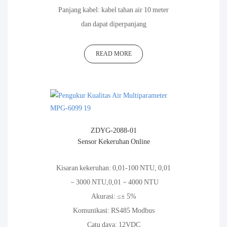
Panjang kabel: kabel tahan air 10 meter
dan dapat diperpanjang
READ MORE
ZDYG-2088-01
Sensor Kekeruhan Online
Kisaran kekeruhan: 0,01-100 NTU, 0,01
－3000 NTU,0,01－4000 NTU
Akurasi: ≤± 5%
Komunikasi: RS485 Modbus
Catu daya: 12VDC