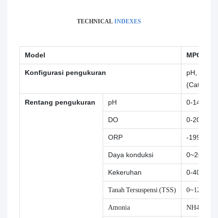
TECHNICAL
INDEXES
Model
MPG-6099 
Konfigurasi pengukuran
pH, Konduk
(Catatan:
Rentang pengukuran
pH
0-14.00p
DO
0-20,00m
ORP
-1999—1
Daya konduksi
0~2000us
Kekeruhan
0-4000N
Tanah Tersuspensi (TSS)
0~120.000
Amonia
NH4+:0~5