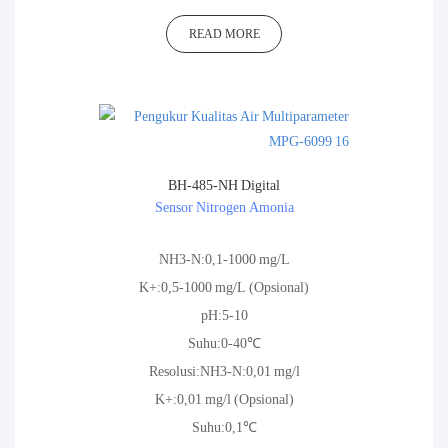
READ MORE
BH-485-NH Digital
Sensor Nitrogen Amonia
NH3-N:0,1-1000 mg/L
K+:0,5-1000 mg/L (Opsional)
pH:5-10
Suhu:0-40℃
Resolusi:NH3-N:0,01 mg/l
K+:0,01 mg/l (Opsional)
Suhu:0,1℃