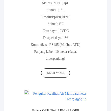
Akurasi:pH:±0,1pH
Suhu:±0,5℃
Resolusi:pH:0,01pH
Suhu:0,1℃
Catu daya: 12VDC
Disipasi daya: 1W
Komunikasi: RS485 (Modbus RTU)
Panjang kabel: 10 meter (dapat
diperpanjang)
READ MORE
Sensor ORP Digital BH-485-ORP