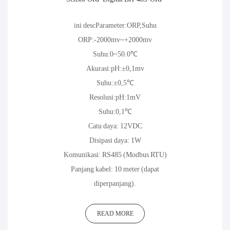
ini descParameter:ORP,Suhu
ORP:-2000mv~+2000mv
Suhu:0~50.0℃
Akurasi:pH:±0,1mv
Suhu:±0,5℃
Resolusi:pH:1mV
Suhu:0,1℃
Catu daya: 12VDC
Disipasi daya: 1W
Komunikasi: RS485 (Modbus RTU)
Panjang kabel: 10 meter (dapat
diperpanjang).
READ MORE