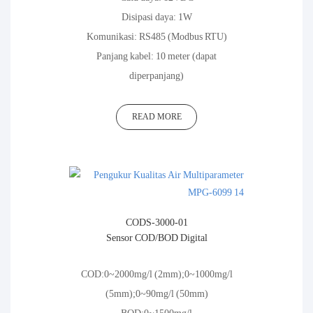
Disipasi daya: 1W
Komunikasi: RS485 (Modbus RTU)
Panjang kabel: 10 meter (dapat
diperpanjang)
READ MORE
CODS-3000-01
Sensor COD/BOD Digital
COD:0~2000mg/l (2mm);0~1000mg/l
(5mm);0~90mg/l (50mm)
BOD:0~1500mg/l