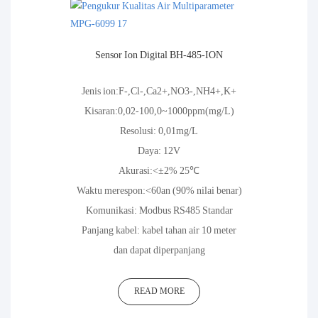
Sensor Ion Digital BH-485-ION
Jenis ion:F-,Cl-,Ca2+,NO3-,NH4+,K+
Kisaran:0,02-100,0~1000ppm(mg/L)
Resolusi: 0,01mg/L
Daya: 12V
Akurasi:<±2% 25℃
Waktu merespon:<60an (90% nilai benar)
Komunikasi: Modbus RS485 Standar
Panjang kabel: kabel tahan air 10 meter
dan dapat diperpanjang
READ MORE