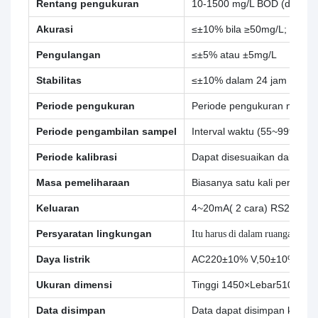
Rentang pengukuran
10-1500 mg/L BOD (disesuai
Akurasi
≤±10% bila ≥50mg/L; ≤±5m
Pengulangan
≤±5% atau ±5mg/L
Stabilitas
≤±10% dalam 24 jam
Periode pengukuran
Periode pengukuran minimum
Periode pengambilan sampel
Interval waktu (55~9999 me
Periode kalibrasi
Dapat disesuaikan dalam 1 ~
Masa pemeliharaan
Biasanya satu kali per bulan
Keluaran
4~20mA( 2 cara) RS232,R
Persyaratan lingkungan
Itu harus di dalam ruangan da
Daya listrik
AC220±10% V,50±10% Hz,5
Ukuran dimensi
Tinggi 1450×Lebar510×Pan
Data disimpan
Data dapat disimpan ketika 