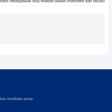
matis melepaskan sisa reaktan dalam instrumen dan secara otom
akan membalas pesan