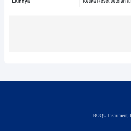
Lainnya
Ketika Reset setelah a
BOQU Instrument, P