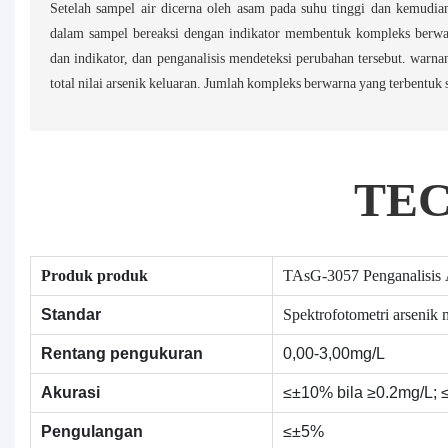
Setelah sampel air dicerna oleh asam pada suhu tinggi dan kemudia
dalam sampel bereaksi dengan indikator membentuk kompleks berw
dan indikator, dan penganalisis mendeteksi perubahan tersebut. warn
total nilai arsenik keluaran. Jumlah kompleks berwarna yang terbentuk s
TE
Produk produk
TAsG-3057 Penganalisis A
Spektrofotometri arsenik
Standar
Rentang pengukuran
0,00-3,00mg/L
Akurasi
≤±10% bila ≥0.2mg/L; 
Pengulangan
≤±5%