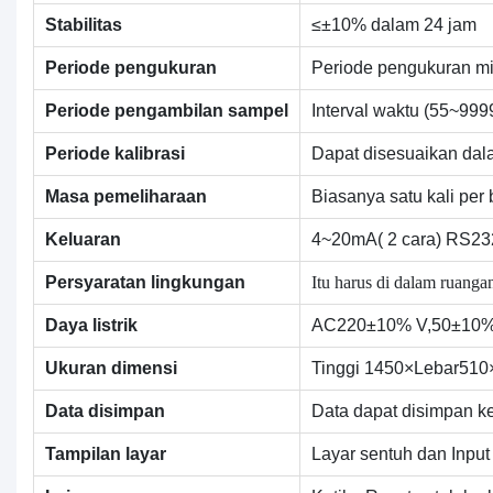
Stabilitas
≤±10% dalam 24 jam
Periode pengukuran
Periode pengukuran mi
Periode pengambilan sampel
Interval waktu (55~999
Periode kalibrasi
Dapat disesuaikan dala
Masa pemeliharaan
Biasanya satu kali per 
Keluaran
4~20mA( 2 cara) RS2
Itu harus di dalam ruan
Persyaratan lingkungan
Daya listrik
AC220±10% V,50±10% 
Ukuran dimensi
Tinggi 1450×Lebar510
Data disimpan
Data dapat disimpan ke
Tampilan layar
Layar sentuh dan Input