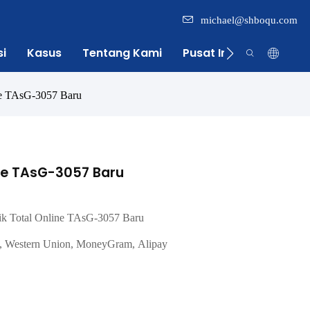
michael@shboqu.com
si
Kasus
Tentang Kami
Pusat Informasi
ine TAsG-3057 Baru
ine TAsG-3057 Baru
nik Total Online TAsG-3057 Baru
, Western Union, MoneyGram, Alipay