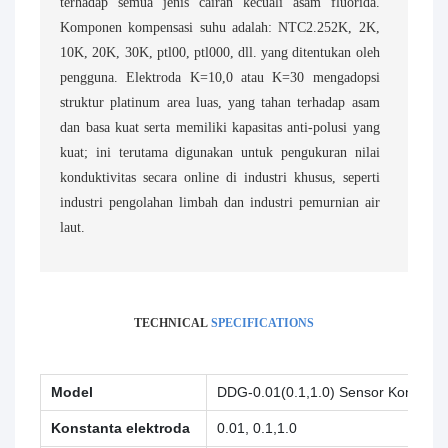
terhadap semua jenis cairan kecuali asam fluorida.
Komponen kompensasi suhu adalah: NTC2.252K, 2K,
10K, 20K, 30K, ptl00, ptl000, dll. yang ditentukan oleh
pengguna. Elektroda K=10,0 atau K=30 mengadopsi
struktur platinum area luas, yang tahan terhadap asam
dan basa kuat serta memiliki kapasitas anti-polusi yang
kuat; ini terutama digunakan untuk pengukuran nilai
konduktivitas secara online di industri khusus, seperti
industri pengolahan limbah dan industri pemurnian air
laut.
TECHNICAL
SPECIFICATIONS
Model
DDG-0.01(0.1,1.0) Sensor Konduktivi
Konstanta elektroda
0.01,
0.1,1.0