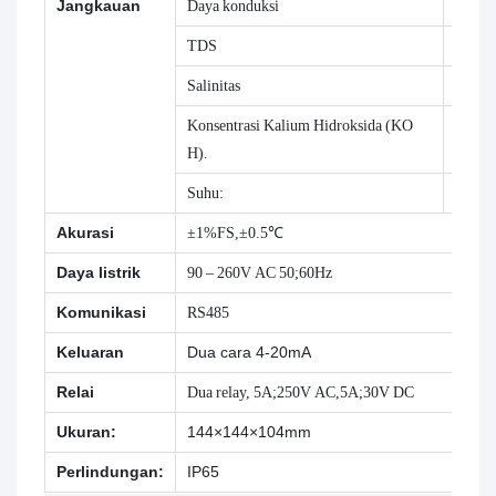
Jangkauan
Daya konduksi
0~200
TDS
0mg/
Salinitas
0g/L~
Konsentrasi Kalium Hidroksida (KO
0~26.
H).
Suhu:
-40C~
Akurasi
±1%FS,±0.5℃
Daya listrik
90 – 260V AC 50;60Hz
Komunikasi
RS485
Keluaran
Dua cara 4-20mA
Relai
Dua relay, 5A;250V AC,5A;30V DC
Ukuran:
144×144×104mm
Perlindungan:
IP65