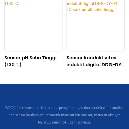
Sensor pH Suhu Tinggi
Sensor konduktivitas
(130℃)
induktif digital DDG-DY-
04 (Cocok untuk suhu
tinggi)
BOQU Instrument berfokus pada pengembangan dan produksi alat analisis
dan sensor kualitas air, termasuk meteran kualitas air, meteran oksigen
terlarut, sensor pH, dan lain-lain.