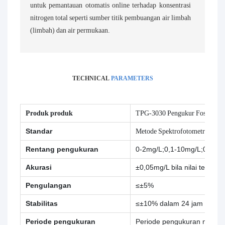
untuk pemantauan otomatis online terhadap konsentrasi
nitrogen total seperti sumber titik pembuangan air limbah
(limbah) dan air permukaan.
TECHNICAL
PARAMETERS
Produk produk
TPG-3030 Pengukur Fosfor Tot
Standar
Metode Spektrofotometri Fosf
Rentang pengukuran
0-2mg/L;0,1-10mg/L;0,5-5
Akurasi
±0,05mg/L bila nilai teruku
Pengulangan
≤±5%
Stabilitas
≤±10% dalam 24 jam
Periode pengukuran
Periode pengukuran minimum