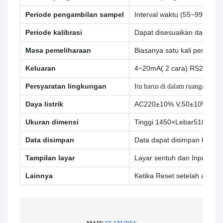
Periode pengambilan sampel
Interval waktu (55~9999 me
Periode kalibrasi
Dapat disesuaikan dalam 1 ~
Masa pemeliharaan
Biasanya satu kali per bulan
Keluaran
4~20mA( 2 cara) RS232,R
Persyaratan lingkungan
Itu harus di dalam ruangan da
Daya listrik
AC220±10% V,50±10% Hz,5
Ukuran dimensi
Tinggi 1450×Lebar510×Pan
Data disimpan
Data dapat disimpan ketika 
Tampilan layar
Layar sentuh dan Input Peri
Lainnya
Ketika Reset setelah alarm