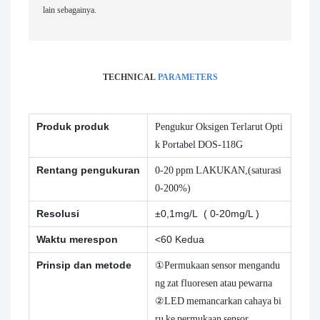
lain sebagainya.
TECHNICAL
PARAMETERS
Produk produk
Pengukur Oksigen Terlarut Opti
k Portabel DOS-118G
Rentang pengukuran
0-20 ppm LAKUKAN,(saturasi
0-200%)
Resolusi
±0,1mg/L ( 0-20mg/L )
Waktu merespon
<60 Kedua
Prinsip dan metode
①Permukaan sensor mengandu
ng zat fluoresen atau pewarna
②LED memancarkan cahaya bi
ru ke permukaan sensor