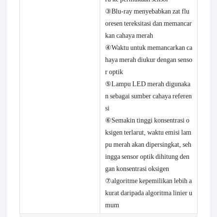
③Blu-ray menyebabkan zat flu
oresen tereksitasi dan memancar
kan cahaya merah
④Waktu untuk memancarkan ca
haya merah diukur dengan senso
r optik
⑤Lampu LED merah digunaka
n sebagai sumber cahaya referen
si
⑥Semakin tinggi konsentrasi o
ksigen terlarut, waktu emisi lam
pu merah akan dipersingkat, seh
ingga sensor optik dihitung den
gan konsentrasi oksigen
⑦algoritme kepemilikan lebih a
kurat daripada algoritma linier u
mum