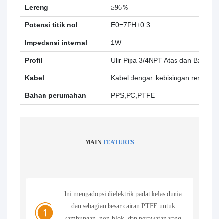
Lereng
≥96％
Potensi titik nol
E0=7PH±0.3
Impedansi internal
1W
Profil
Ulir Pipa 3/4NPT Atas dan Bawah
Kabel
Kabel dengan kebisingan rendah
Bahan perumahan
PPS,PC,PTFE
MAIN
FEATURES
Ini mengadopsi dielektrik padat kelas dunia
dan sebagian besar cairan PTFE untuk
sambungan, non-blok, dan perawatan yang