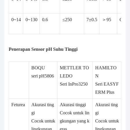
0~14
0~130
0.6
≤250
7±0.5
＞95
CHE
Penerapan Sensor pH Suhu Tinggi
BOQU
METTLER TO
HAMILTO
seri pH5806
LEDO
N
Seri InPro3250
Seri EASYF
ERM Plus
Feturea
Akurasi ting
Akurasi tinggi
Akurasi ting
gi
Cocok untuk lin
gi
Cocok untuk
gkungan yang k
Cocok untuk
lingkungan
eras
lingkungan