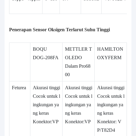
2
Penerapan Sensor Oksigen Terlarut Suhu Tinggi
BOQU
METTLER T
HAMILTON
DOG-208FA
OLEDO
OXYFERM
Dalam Pro68
00
Feturea
Akurasi tinggi
Akurasi tinggi
Akurasi tinggi
Cocok untuk l
Cocok untuk l
Cocok untuk l
ingkungan ya
ingkungan ya
ingkungan ya
ng keras
ng keras
ng keras
Konektor:VP
Konektor:VP
Konektor: V
P/T82D4