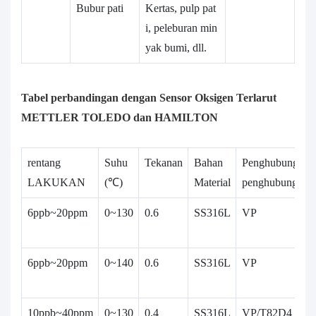
Bubur pati
Kertas, pulp pat
i, peleburan min
yak bumi, dll.
Tabel perbandingan dengan Sensor Oksigen Terlarut
METTLER TOLEDO dan HAMILTON
rentang
Suhu
Tekanan
Bahan
Penghubung
d
LAKUKAN
(℃)
Material
penghubung
(
6ppb~20ppm
0~130
0.6
SS316L
VP
1
2
6ppb~20ppm
0~140
0.6
SS316L
VP
1
2
10ppb~40ppm
0~130
0.4
SS316L
VP/T82D4
1