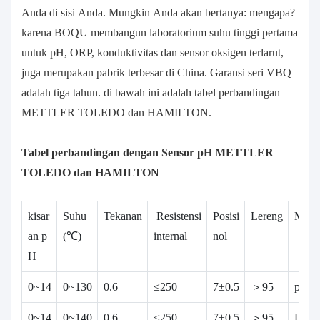
Anda di sisi Anda. Mungkin Anda akan bertanya: mengapa?
karena BOQU membangun laboratorium suhu tinggi pertama
untuk pH, ORP, konduktivitas dan sensor oksigen terlarut,
juga merupakan pabrik terbesar di China. Garansi seri VBQ
adalah tiga tahun. di bawah ini adalah tabel perbandingan
METTLER TOLEDO dan HAMILTON.
Tabel perbandingan dengan Sensor pH METTLER
TOLEDO dan HAMILTON
kisar
Suhu
Tekanan
Resistensi
Posisi
Lereng
Mode
an p
(℃)
internal
nol
H
0~14
0~130
0.6
≤250
7±0.5
＞95
pH58
0~14
0~140
0.6
≤250
7±0.5
＞95
Dala