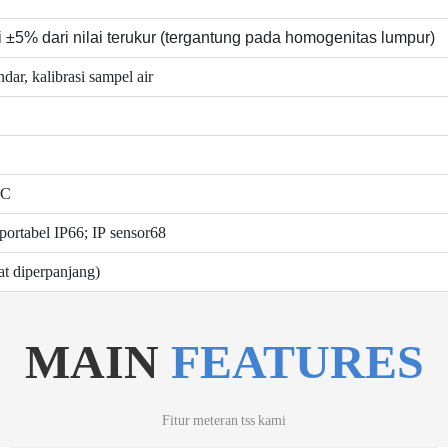
 ±5% dari nilai terukur (tergantung pada homogenitas lumpur)
ndar, kalibrasi sampel air
°C
ortabel IP66; IP sensor68
at diperpanjang)
MAIN
FEATURES
Fitur meteran tss kami