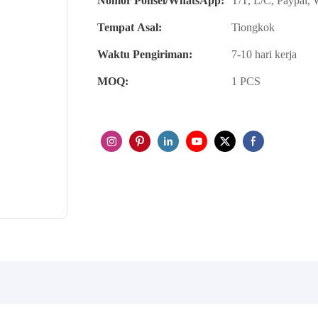
Nomor Ponsel/WhatsApp:
T/T, L/C, Paypal,
Tempat Asal:
Tiongkok
Waktu Pengiriman:
7-10 hari kerja
MOQ:
1 PCS