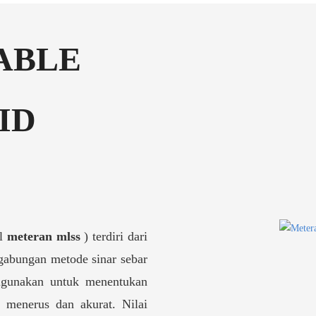
ABLE
ID
el
meteran mlss
) terdiri dari
 gabungan metode sinar sebar
igunakan untuk menentukan
s menerus dan akurat. Nilai