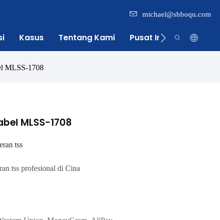
michael@shboqu.com
si
Kasus
Tentang Kami
Pusat Informasi
bel MLSS-1708
abel MLSS-1708
ran tss
an tss profesional di Cina