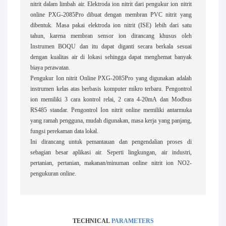
nitrit dalam limbah air. Elektroda ion nitrit dari pengukur ion nitrit
online PXG-2085Pro dibuat dengan membran PVC nitrit yang
dibentuk. Masa pakai elektroda ion nitrit (ISE) lebih dari satu
tahun, karena membran sensor ion dirancang khusus oleh
Instrumen BOQU dan itu dapat diganti secara berkala sesuai
dengan kualitas air di lokasi sehingga dapat menghemat banyak
biaya perawatan.
Pengukur Ion nitrit Online PXG-2085Pro yang digunakan adalah
instrumen kelas atas berbasis komputer mikro terbaru. Pengontrol
ion memiliki 3 cara kontrol relai, 2 cara 4-20mA dan Modbus
RS485 standar. Pengontrol Ion nitrit online memiliki antarmuka
yang ramah pengguna, mudah digunakan, masa kerja yang panjang,
fungsi perekaman data lokal.
Ini dirancang untuk pemantauan dan pengendalian proses di
sebagian besar aplikasi air. Seperti lingkungan, air industri,
pertanian, pertanian, makanan/minuman online nitrit ion NO2-
pengukuran online.
TECHNICAL
PARAMETERS