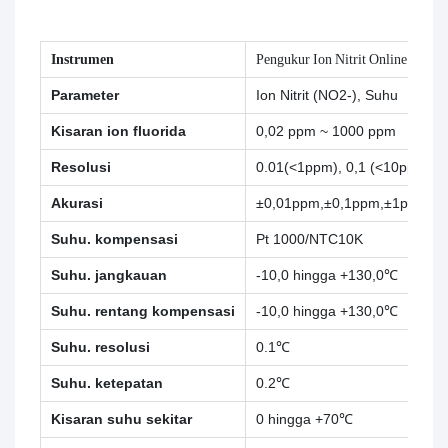
Instrumen
Pengukur Ion Nitrit Online PXG
Parameter
Ion Nitrit
(NO2-), Suhu
Kisaran ion fluorida
0,02 ppm ~ 1000 ppm
Resolusi
0.01(<1ppm), 0,1 (<10ppm), 1 
Akurasi
±0,01ppm,±0,1ppm,±1ppm
Suhu. kompensasi
Pt 1000/NTC10K
Suhu. jangkauan
-10,0 hingga +130,0℃
Suhu. rentang kompensasi
-10,0 hingga +130,0℃
Suhu. resolusi
0.1℃
Suhu. ketepatan
0.2℃
Kisaran suhu sekitar
0 hingga +70℃