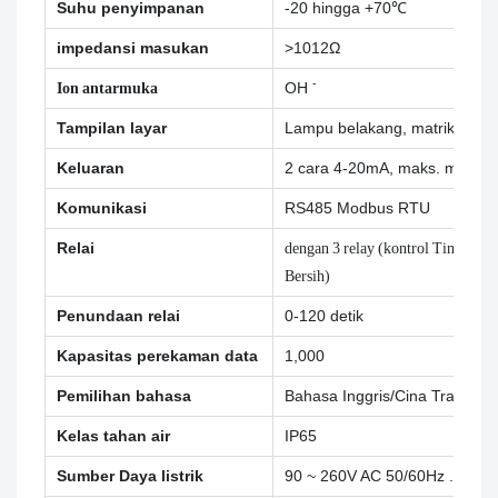
Suhu penyimpanan
-20 hingga +70℃
impedansi masukan
>1012Ω
-
Ion antarmuka
OH
Tampilan layar
Lampu belakang, matriks titik
Keluaran
2 cara 4-20mA, maks. memua
Komunikasi
RS485 Modbus RTU
Relai
dengan 3 relay (kontrol Tinggi/R
Bersih)
Penundaan relai
0-120 detik
Kapasitas perekaman data
1,000
Pemilihan bahasa
Bahasa Inggris/Cina Tradision
Kelas tahan air
IP65
Sumber Daya listrik
90 ~ 260V AC 50/60Hz .4W