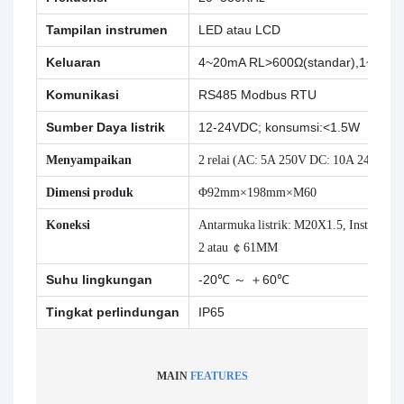
Tampilan instrumen
LED atau LCD
Keluaran
4~20mA RL>600Ω(standar),1~5V\
Komunikasi
RS485 Modbus RTU
Sumber Daya listrik
12-24VDC; konsumsi:<1.5W
Menyampaikan
2 relai (AC: 5A 250V DC: 10A 24V)
Dimensi produk
Φ92mm×198mm×M60
Koneksi
Antarmuka listrik: M20X1.5, Instalasi:
2 atau ￠61MM
Suhu lingkungan
-20℃ ～ ＋60℃
Tingkat perlindungan
IP65
MAIN
FEATURES