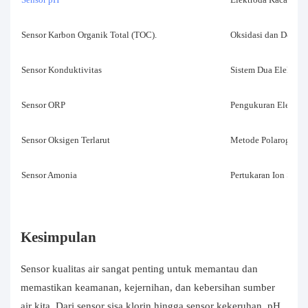
Sensor Karbon Organik Total (TOC).
Oksidasi dan Deteks
Sensor Konduktivitas
Sistem Dua Elektrod
Sensor ORP
Pengukuran Elektro
Sensor Oksigen Terlarut
Metode Polarografi 
Sensor Amonia
Pertukaran Ion Selek
Kesimpulan
Sensor kualitas air sangat penting untuk memantau dan
memastikan keamanan, kejernihan, dan kebersihan sumber
air kita. Dari sensor sisa klorin hingga sensor kekeruhan, pH,