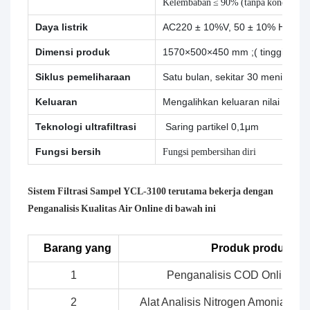
Kelembaban ≤ 90% (tanpa kondensasi
Daya listrik
AC220 ± 10%V, 50 ± 10% Hz, 5 A
Dimensi produk
1570×500×450 mm ;( tinggi × leb
Siklus pemeliharaan
Satu bulan, sekitar 30 menit setiap
Keluaran
Mengalihkan keluaran nilai
Teknologi ultrafiltrasi
Saring partikel 0,1μm
Fungsi bersih
Fungsi pembersihan diri
Sistem Filtrasi Sampel YCL-3100 terutama bekerja dengan
Penganalisis Kualitas Air Online di bawah ini
Barang yang
Produk produk
1
Penganalisis COD Online
2
Alat Analisis Nitrogen Amonia Onl