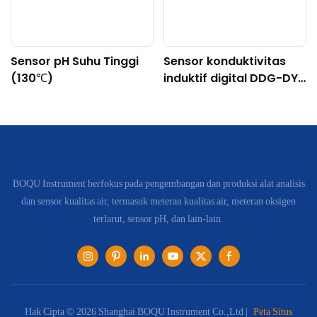
Sensor pH Suhu Tinggi
Sensor konduktivitas
(130℃)
induktif digital DDG-DY-
04 (Cocok untuk suhu
tinggi)
BOQU Instrument berfokus pada pengembangan dan produksi alat analisis
dan sensor kualitas air, termasuk meteran kualitas air, meteran oksigen
terlarut, sensor pH, dan lain-lain.
Hak Cipta © 2026 Shanghai BOQU Instrument Co.,Ltd |
Peta Situs