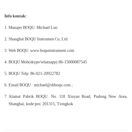
Info kontak:
Manajer BOQU: Michael Luo
Shanghai BOQU Instrumen Co, Ltd
Web BOQU: www.boquinstrument.com
BOQU Mob(skype/whatsapp):86-15000087545
BOQU Telp: 86-021-20922782
Email BOQU : michael@shboqu.com ;
Alamat Pabrik BOQU: No. 118 Xiuyan Road, Pudong New Area,
Shanghai, kode pos: 201315, Tiongkok