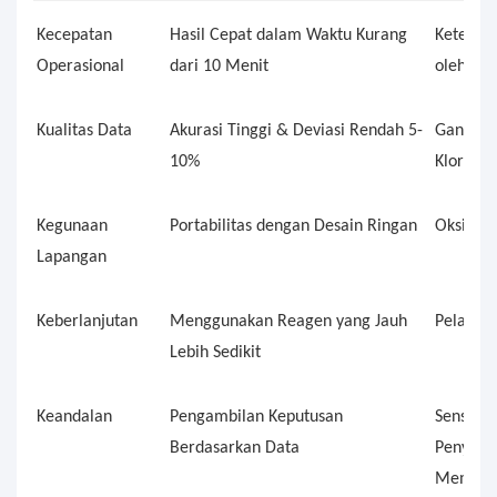
Kecepatan
Hasil Cepat dalam Waktu Kurang
Keterla
Operasional
dari 10 Menit
oleh Ket
Kualitas Data
Akurasi Tinggi & Deviasi Rendah 5-
Gangguan
10%
Klorida
Kegunaan
Portabilitas dengan Desain Ringan
Oksidas
Lapangan
Keberlanjutan
Menggunakan Reagen yang Jauh
Pelatiha
Lebih Sedikit
Keandalan
Pengambilan Keputusan
Sensor 
Berdasarkan Data
Penyimp
Membutu