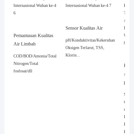
Sensor Kualitas Air
Pemantauan Kualitas
pH/Konduktivitas/Kekeruhan
Air Limbah
Oksigen Terlarut, TSS,
Klorin...
COD/BOD/Amonia/Total
Nitrogen/Total
Kuali
fosfosat/dll
Air M
para
Solus
terpa
untuk
Instr
Peman
Kualit