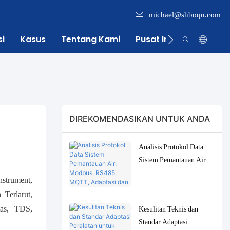
michael@shboqu.com
si
Kasus
Tentang Kami
Pusat Informasi
DIREKOMENDASIKAN UNTUK ANDA
Analisis Protokol Data
Sistem Pemantauan Air:
Modbus, RS485, MQTT,
nstrument,
Adaptasi dan Solusi
 Terlarut,
Debugging
as, TDS,
Kesulitan Teknis dan
Standar Adaptasi