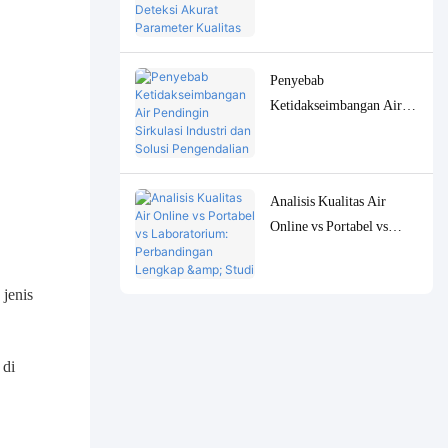
Peralatan untuk Deteksi
Akurat Parameter Kualitas
Air Konsentrasi Rendah
Penyebab
Ketidakseimbangan Air
Pendingin Sirkulasi
Industri dan Solusi
Pengendalian Pemantauan
Analisis Kualitas Air
yang Akurat
Online vs Portabel vs
Laboratorium:
Perbandingan Lengkap &
jenis
Studi Kasus
 di