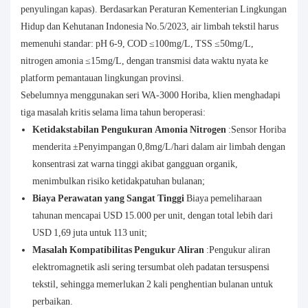
penyulingan kapas). Berdasarkan Peraturan Kementerian Lingkungan
Hidup dan Kehutanan Indonesia No.5/2023, air limbah tekstil harus
memenuhi standar: pH 6-9, COD ≤100mg/L, TSS ≤50mg/L,
nitrogen amonia ≤15mg/L, dengan transmisi data waktu nyata ke
platform pemantauan lingkungan provinsi.
Sebelumnya menggunakan seri WA-3000 Horiba, klien menghadapi
tiga masalah kritis selama lima tahun beroperasi:
Ketidakstabilan Pengukuran Amonia Nitrogen
:Sensor Horiba
menderita ±Penyimpangan 0,8mg/L/hari dalam air limbah dengan
konsentrasi zat warna tinggi akibat gangguan organik,
menimbulkan risiko ketidakpatuhan bulanan;
Biaya Perawatan yang Sangat Tinggi
Biaya pemeliharaan
tahunan mencapai USD 15.000 per unit, dengan total lebih dari
USD 1,69 juta untuk 113 unit;
Masalah Kompatibilitas Pengukur Aliran
:Pengukur aliran
elektromagnetik asli sering tersumbat oleh padatan tersuspensi
tekstil, sehingga memerlukan 2 kali penghentian bulanan untuk
perbaikan.