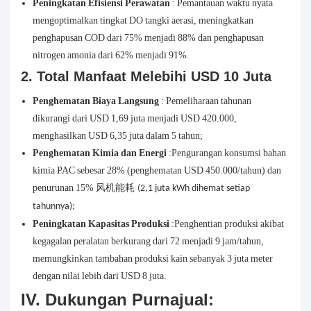
Peningkatan Efisiensi Perawatan
: Pemantauan waktu nyata
mengoptimalkan tingkat DO tangki aerasi, meningkatkan
penghapusan COD dari 75% menjadi 88% dan penghapusan
nitrogen amonia dari 62% menjadi 91%.
2. Total Manfaat Melebihi USD 10 Juta
Penghematan Biaya Langsung
: Pemeliharaan tahunan
dikurangi dari USD 1,69 juta menjadi USD 420.000,
menghasilkan USD 6,35 juta dalam 5 tahun;
Penghematan Kimia dan Energi
:Pengurangan konsumsi bahan
kimia PAC sebesar 28% (penghematan USD 450.000/tahun) dan
penurunan 15%
风机能耗
(2,1 juta kWh dihemat setiap
tahunnya);
Peningkatan Kapasitas Produksi
:Penghentian produksi akibat
kegagalan peralatan berkurang dari 72 menjadi 9 jam/tahun,
memungkinkan tambahan produksi kain sebanyak 3 juta meter
dengan nilai lebih dari USD 8 juta.
IV. Dukungan Purnajual: