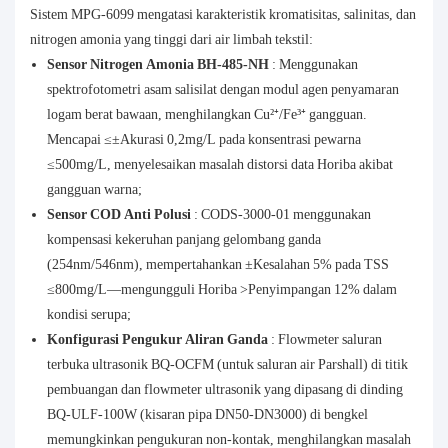
Sistem MPG-6099 mengatasi karakteristik kromatisitas, salinitas, dan
nitrogen amonia yang tinggi dari air limbah tekstil:
Sensor Nitrogen Amonia BH-485-NH
: Menggunakan
spektrofotometri asam salisilat dengan modul agen penyamaran
logam berat bawaan, menghilangkan Cu²⁺/Fe³⁺ gangguan.
Mencapai ≤±Akurasi 0,2mg/L pada konsentrasi pewarna
≤500mg/L, menyelesaikan masalah distorsi data Horiba akibat
gangguan warna;
Sensor COD Anti Polusi
: CODS-3000-01 menggunakan
kompensasi kekeruhan panjang gelombang ganda
(254nm/546nm), mempertahankan ±Kesalahan 5% pada TSS
≤800mg/L—mengungguli Horiba >Penyimpangan 12% dalam
kondisi serupa;
Konfigurasi Pengukur Aliran Ganda
: Flowmeter saluran
terbuka ultrasonik BQ-OCFM (untuk saluran air Parshall) di titik
pembuangan dan flowmeter ultrasonik yang dipasang di dinding
BQ-ULF-100W (kisaran pipa DN50-DN3000) di bengkel
memungkinkan pengukuran non-kontak, menghilangkan masalah